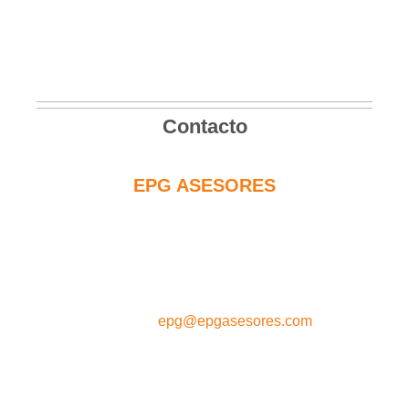
Contacto
EPG ASESORES
C/Sierra de las Nieves nº 14
29.730 Rincón de la Victoria
MÁLAGA - ESPAÑA
e-mail :
epg@epgasesores.com
Si tiene cualquier duda acerca de nuestros
servicios
o si desea concertar una cita, llámenos al