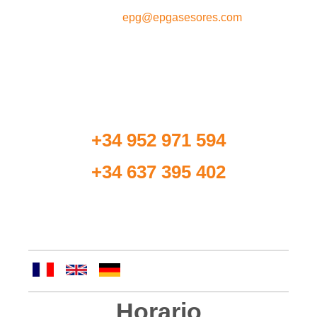
e-mail :
epg@epgasesores.com
Si tiene cualquier duda acerca de nuestros
servicios
o si desea concertar una cita, llámenos al
siguiente número de teléfono:
+34 952 971 594
+34 637 395 402
Si lo desea, también puede ponerse en contacto
con nosotros a través de nuestro
formulario
.
Horario