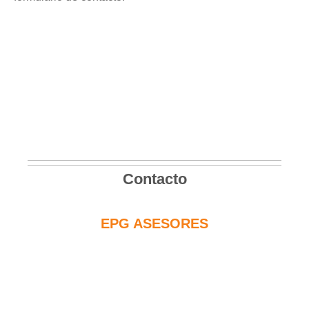
Contacto
EPG ASESORES
C/Sierra de las Nieves nº 14
29.730 Rincón de la Victoria
MÁLAGA - ESPAÑA