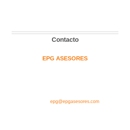
Contacto
EPG ASESORES
C/Sierra de las Nieves nº 14
29.730 Rincón de la Victoria
MÁLAGA - ESPAÑA
e-mail :
epg@epgasesores.com
Si tiene cualquier duda acerca de nuestros
servicios
o si desea concertar una cita, llámenos al