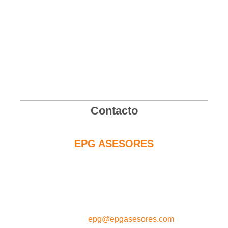
Contacto
EPG ASESORES
C/Sierra de las Nieves nº 14
29.730 Rincón de la Victoria
MÁLAGA - ESPAÑA
e-mail :
epg@epgasesores.com