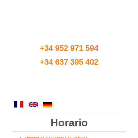
Si tiene cualquier duda acerca de nuestros
servicios
o si desea concertar una cita, llámenos al
siguiente número de teléfono:
+34 952 971 594
+34 637 395 402
Si lo desea, también puede ponerse en contacto
con nosotros a través de nuestro
formulario
.
Horario